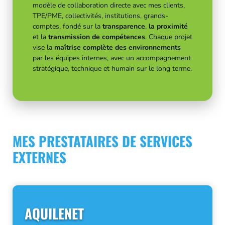
modèle de collaboration directe avec mes clients,
TPE/PME, collectivités, institutions, grands-
comptes, fondé sur la
transparence
,
la proximité
et la
transmission de compétences
. Chaque projet
vise la
maîtrise complète des environnements
par les équipes internes, avec un accompagnement
stratégique, technique et humain sur le long terme.
MES PRESTATAIRES DE SERVICES
EXTERNES
AQUILENET