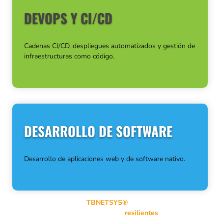
DEVOPS Y CI/CD
Cadenas CI/CD, despliegues automatizados y gestión de
infraestructuras como código.
DESARROLLO DE SOFTWARE
Desarrollo de aplicaciones web y de software nativo.
A través de mi empresa
TBNETSYS®
, diseño, securizo y opero
infraestructuras de sistemas y redes
resilientes
. Mi actividad