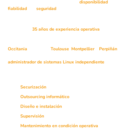
principal se basa en el dominio de la
disponibilidad
, la
fiabilidad
y la
seguridad
de los entornos informáticos
profesionales, desde su diseño hasta su explotación.
Con más de
35 años de experiencia operativa
en outsourcing
informático, despliegue y mantenimiento en condición operativa
de sistemas críticos, intervengo principalmente en la región
Occitania
, en torno a
Toulouse
,
Montpellier
y
Perpiñán
, y en
general en todo el territorio francés en calidad de
administrador de sistemas Linux independiente
.
Mis prestaciones cubren en particular:
Securización
de sistemas y redes
Outsourcing informático
parcial o completo
Diseño e instalación
de arquitecturas Linux complejas
Supervisión
proactiva de recursos y servicios
Mantenimiento en condición operativa
de entornos
críticos