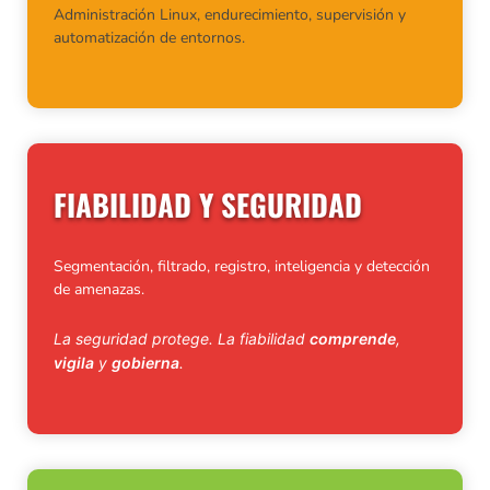
Administración Linux, endurecimiento, supervisión y
automatización de entornos.
FIABILIDAD Y SEGURIDAD
Segmentación, filtrado, registro, inteligencia y detección
de amenazas.
La seguridad protege. La fiabilidad
comprende
,
vigila
y
gobierna
.