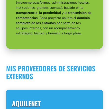
(microempresas/pymes, administraciones locales,
instituciones, grandes cuentas), basado en la
transparencia
,
la proximidad
y la
transmisión de
competencias
. Cada proyecto apunta al
dominio
completo de los entornos
por parte de los
equipos internos, con un acompañamiento
estratégico, técnico y humano a largo plazo.
MIS PROVEEDORES DE SERVICIOS
EXTERNOS
AQUILENET