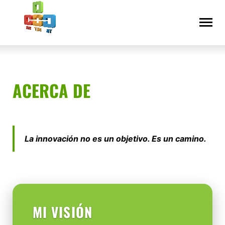
Saltar
Declaración
al
de
contenido
accesibilidad
ACERCA DE
La innovación no es un objetivo. Es un camino.
MI VISIÓN