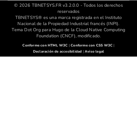
© 2026 TBNETSYS.FR v3.2.0.0 - Todos los derechos
reservados
TBNETSYS® es una marca registrada en el Instituto
Nacional de la Propiedad Industrial francés (INPI).
Tema Dot Org para Hugo de la Cloud Native Computing
Foundation (CNCF), modificado.
Conforme con HTML W3C
|
Conforme con CSS W3C
|
Declaración de accesibilidad
|
Aviso legal