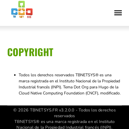
Saltar
Declaración
al
de
contenido
accesibilidad
COPYRIGHT
Todos los derechos reservados TBNETSYS® es una
marca registrada en el Instituto Nacional de la Propiedad
Industrial francés (INPI). Tema Dot Org para Hugo de la
Cloud Native Computing Foundation (CNCF), modificado.
© 2026 TBNETSYS.FR v3.2.0.0 - Todos los derechos
reservados
TBNETSYS® es una marca registrada en el Instituto
Nacional de la Propiedad Industrial francés (INPI).