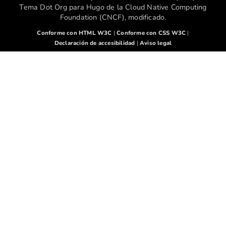
Tema Dot Org para Hugo de la Cloud Native Computing
Foundation (CNCF), modificado.
Conforme con HTML W3C
|
Conforme con CSS W3C
|
Declaración de accesibilidad
|
Aviso legal