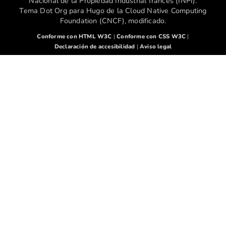
Nacional de la Propiedad Industrial francés (INPI).
Tema Dot Org para Hugo de la Cloud Native Computing
Foundation (CNCF), modificado.
Conforme con HTML W3C
|
Conforme con CSS W3C
|
Declaración de accesibilidad
|
Aviso legal