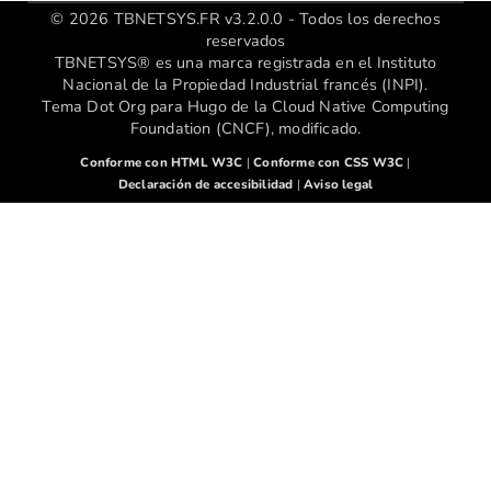
© 2026 TBNETSYS.FR v3.2.0.0 - Todos los derechos
reservados
TBNETSYS® es una marca registrada en el Instituto
Nacional de la Propiedad Industrial francés (INPI).
Tema Dot Org para Hugo de la Cloud Native Computing
Foundation (CNCF), modificado.
Conforme con HTML W3C
|
Conforme con CSS W3C
|
Declaración de accesibilidad
|
Aviso legal