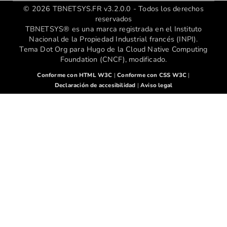
© 2026 TBNETSYS.FR v3.2.0.0 - Todos los derechos
reservados
TBNETSYS® es una marca registrada en el Instituto
Nacional de la Propiedad Industrial francés (INPI).
Tema Dot Org para Hugo de la Cloud Native Computing
Foundation (CNCF), modificado.
Conforme con HTML W3C
|
Conforme con CSS W3C
|
Declaración de accesibilidad
|
Aviso legal