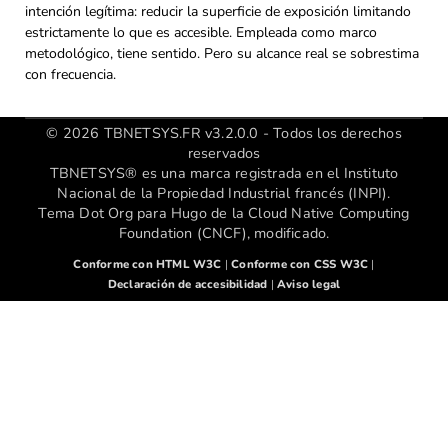
intención legítima: reducir la superficie de exposición limitando
estrictamente lo que es accesible. Empleada como marco
metodológico, tiene sentido. Pero su alcance real se sobrestima
con frecuencia.
© 2026 TBNETSYS.FR v3.2.0.0 - Todos los derechos
reservados
TBNETSYS® es una marca registrada en el Instituto
Nacional de la Propiedad Industrial francés (INPI).
Tema Dot Org para Hugo de la Cloud Native Computing
Foundation (CNCF), modificado.
Conforme con HTML W3C
|
Conforme con CSS W3C
|
Declaración de accesibilidad
|
Aviso legal