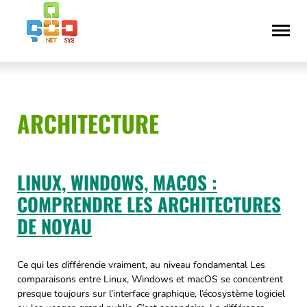
Aller
Déclaration
au
d’accessibilité
contenu
ARCHITECTURE
LINUX, WINDOWS, MACOS :
COMPRENDRE LES ARCHITECTURES
DE NOYAU
Ce qui les différencie vraiment, au niveau fondamental Les
comparaisons entre Linux, Windows et macOS se concentrent
presque toujours sur l’interface graphique, l’écosystème logiciel