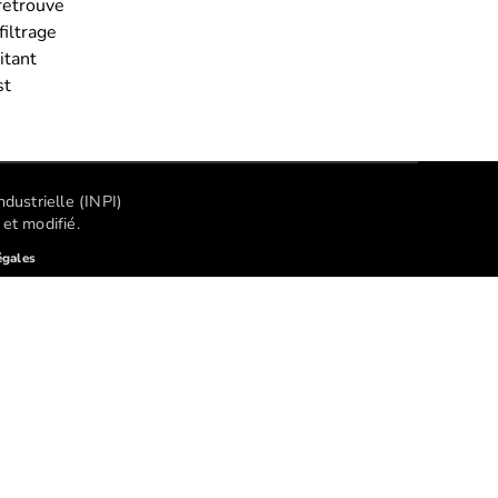
 retrouve
filtrage
itant
st
dustrielle (INPI)
et modifié.
égales