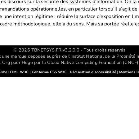
es discours sur la sécurité des systèmes d’information. On la
mandations opérationnelles, en particulier lorsqu’il s’agit de 
 une intention légitime : réduire la surface d’exposition en lim
cadre méthodologique, elle a du sens. Mais sa portée réelle e
© 2026 TBNETSYS.FR v3.2.0.0 - Tous droits réservés
e marque déposée auprès de l’Institut National de la Propriété In
Org pour Hugo par la Cloud Native Computing Foundation (CNCF) 
orme HTML W3C
|
Conforme CSS W3C
|
Déclaration d’accessibilité
|
Mentions l