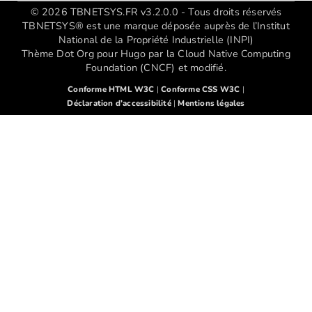
© 2026 TBNETSYS.FR v3.2.0.0 - Tous droits réservés
TBNETSYS® est une marque déposée auprès de l’Institut
National de la Propriété Industrielle (INPI)
Thème Dot Org pour Hugo par la Cloud Native Computing
Foundation (CNCF) et modifié.
Conforme HTML W3C
|
Conforme CSS W3C
|
Déclaration d’accessibilité
|
Mentions légales