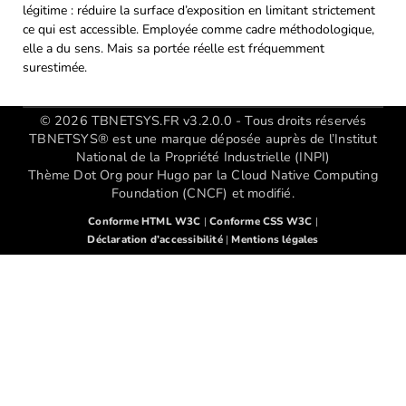
légitime : réduire la surface d’exposition en limitant strictement
ce qui est accessible. Employée comme cadre méthodologique,
elle a du sens. Mais sa portée réelle est fréquemment
surestimée.
© 2026 TBNETSYS.FR v3.2.0.0 - Tous droits réservés
TBNETSYS® est une marque déposée auprès de l’Institut
National de la Propriété Industrielle (INPI)
Thème Dot Org pour Hugo par la Cloud Native Computing
Foundation (CNCF) et modifié.
Conforme HTML W3C
|
Conforme CSS W3C
|
Déclaration d’accessibilité
|
Mentions légales