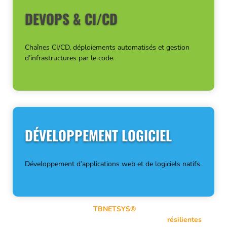
DEVOPS & CI/CD
Chaînes CI/CD, déploiements automatisés et gestion
d’infrastructures par le code.
DÉVELOPPEMENT LOGICIEL
Développement d’applications web et de logiciels natifs.
À travers mon entreprise
TBNETSYS®
, je conçois, sécurise et
exploite des infrastructures systèmes et réseaux
résilientes
.