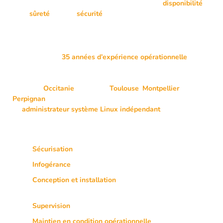
Mon cœur de métier repose sur la maîtrise de la
disponibilité
,
de la
sûreté
et de la
sécurité
des environnements
informatiques professionnels, de leur conception jusqu’à leur
exploitation.
Fort de plus de
35 années d’expérience opérationnelle
dans
l’infogérance, le déploiement et le maintien en condition
opérationnelle de systèmes critiques, j’interviens principalement
en région
Occitanie
, autour de
Toulouse
,
Montpellier
et
Perpignan
, et plus généralement dans l’hexagone en tant
qu’
administrateur système Linux indépendant
.
Mes prestations couvrent notamment :
Sécurisation
des systèmes et des réseaux
Infogérance
partielle ou complète
Conception et installation
d’architectures Linux
complexes
Supervision
proactive des ressources et des services
Maintien en condition opérationnelle
des