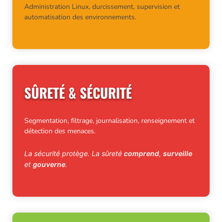
Administration Linux, durcissement, supervision et
automatisation des environnements.
SÛRETÉ & SÉCURITÉ
Segmentation, filtrage, journalisation, renseignement et
détection des menaces.
La sécurité protège. La sûreté
comprend
,
surveille
et
gouverne
.