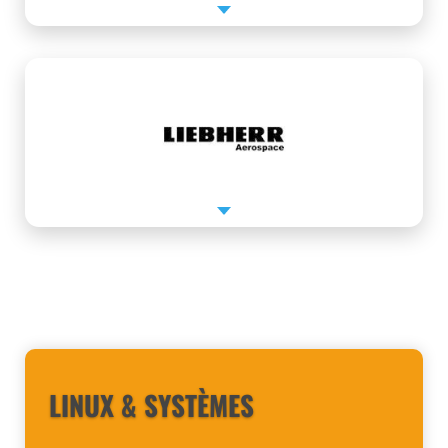
MES CŒURS DE MÉTIERS
LINUX & SYSTÈMES